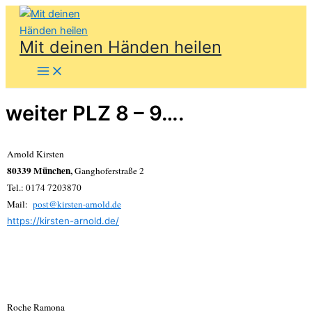
Zum
Inhalt
Mit deinen Händen heilen
springen
weiter PLZ 8 – 9….
Arnold Kirsten
80339 München,
Ganghoferstraße 2
Tel.: 0174 7203870
Mail:
post@kirsten-arnold.de
https://kirsten-arnold.de/
Roche Ramona