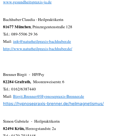
www.gesundheitspraxis-ja.de
Bachhuber Claudia - Heilpraktikerin
81677 München
, Prinzregentenstraße 128
Tel.: 089-5506 29 36
Mail:
info@naturheilpraxis-bachhuber.de
http://www.naturheilpraxis-bachhuber.de/
Brenner Birgit - HP/Psy
82284 Grafrath,
Moorenweiserstr. 6
Tel.: 0162/6387440
Mail:
Birgit.Brenner@Hypnosepraxis-Brenner.de
https://hypnosepraxis-brenner.de/heilmagnetismus/
Simon Gabriele - Heilpraktikerin
82494 Krün,
Herzogstandstr. 2a
Tel.: 0170-7515448