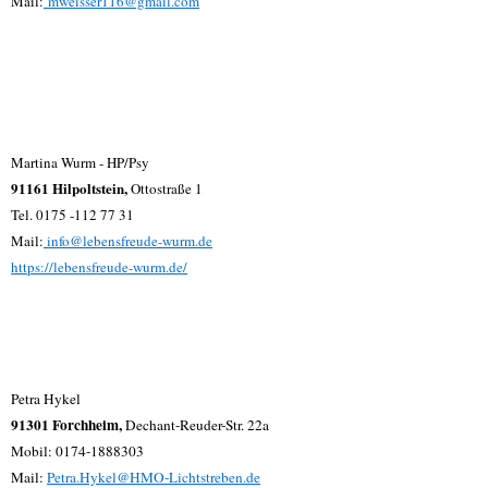
Mail:
mweisser116@gmail.com
Martina Wurm - HP/Psy
91161 Hilpoltstein,
Ottostraße 1
Tel. 0175 -112 77 31
Mail:
info@lebensfreude-wurm.de
https://lebensfreude-wurm.de/
Petra Hykel
91301 Forchheim,
Dechant-Reuder-Str. 22a
Mobil: 0174-1888303
Mail:
Petra.Hykel@HMO-Lichtstreben.de