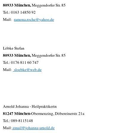
80933 München,
Meggendorfer Str. 85
Tel.: 0163 14850 92
Mail:
ramona.roche@yahoo.de
Löbke Stefan
80933 München,
Meggendorfer Str. 85
Tel.: 0176 811 60 747
Mail:
sloebke@web.de
Arnold Johanna - Heilpraktikerin
81247 München-
Obermenzing, Döbereinerstr. 21a
Tel.: 089-8115148
Mail:
email@johanna-arnold.de