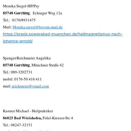
Monika Siegel-HP/Psy
85748 Garching
, Echinger Weg 12a
Tel.: 0170/8931475
Mail:
Monika.siegel@bayern-mail.de
https://praxis.powerakad-muenchen.de/heilmagnetismus-nach-
johanna-arnold/
Spenger-Reichmeier Angelika
85748 Garching
, Münchner Straße 42
Tel.: 089-3202731
mobil: 0176-50 416 411
mail:
reichmeier@gmail.com
Kastner Michael - Heilpraktiker
86825 Bad Wörishofen,
Fidel-Kreuzer-Str. 4
Tel.: 08247-32151