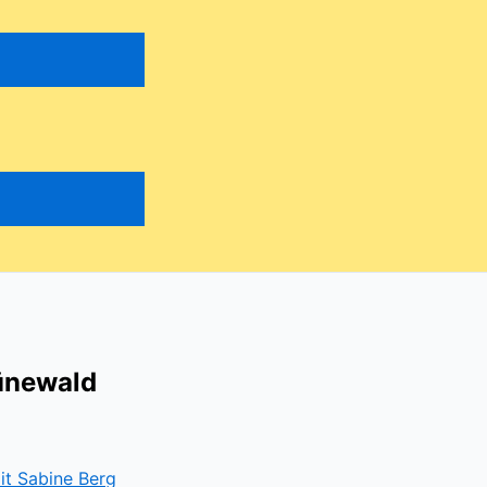
rünewald
t Sabine Berg